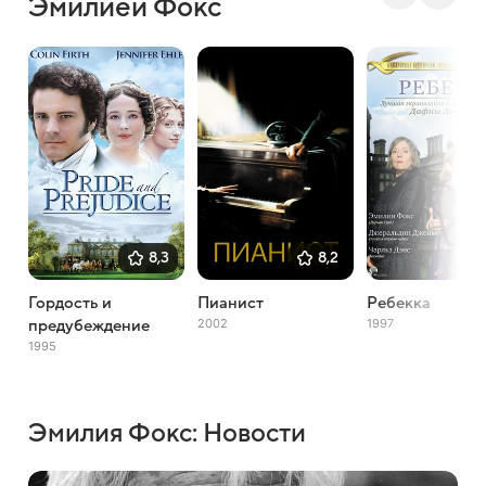
Эмилией Фокс
8,3
8,2
Гордость и
Пианист
Ребекка
2002
1997
предубеждение
1995
Эмилия Фокс: Новости