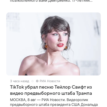
позлюбленного Вани Дмитриенко. 17-летняя
актриса опубликовала в соцсетях фотографии с
цветами и подписала их словами: «Я
3 часа назад
© РИА Новости
TikTok убрал песню Тейлор Свифт из
видео предвыборного штаба Трампа
МОСКВА, 8 авг — РИА Новости. Видеоролик
предвыборного штаба президента США Дональда