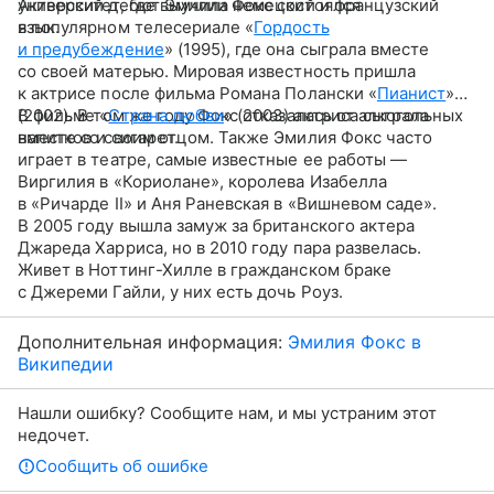
университет, где выучила немецкий и французский
Актерский дебют Эмилии Фокс состоялся
язык.
в популярном телесериале «
Гордость
и предубеждение
» (1995), где она сыграла вместе
со своей матерью. Мировая известность пришла
к актрисе после фильма Романа Полански «
Пианист
»
(2002). В том же году Фокс отказалась от алкогольных
В фильме «
Страна любви
» (2003) актриса сыграла
напитков и сигарет.
вместе со своим отцом. Также Эмилия Фокс часто
играет в театре, самые известные ее работы —
Виргилия в «Кориолане», королева Изабелла
в «Ричарде II» и Аня Раневская в «Вишневом саде».
В 2005 году вышла замуж за британского актера
Джареда Харриса, но в 2010 году пара развелась.
Живет в Ноттинг-Хилле в гражданском браке
с Джереми Гайли, у них есть дочь Роуз.
Дополнительная информация:
Эмилия Фокс в
Википедии
Нашли ошибку? Сообщите нам, и мы устраним этот
недочет.
Сообщить об ошибке