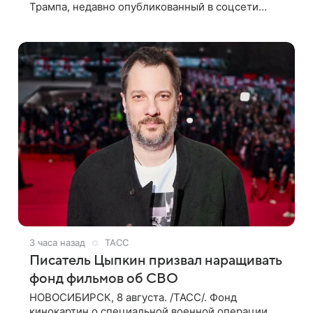
Трампа, недавно опубликованный в соцсети
TikTok, остался без звуковой дорожки в виде
песни August («Август») американской
3 часа назад
ТАСС
Писатель Цыпкин призвал наращивать
фонд фильмов об СВО
НОВОСИБИРСК, 8 августа. /ТАСС/. Фонд
кинокартин о специальной военной операции