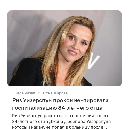
ремонт сгоревшего дома в Калифорнии. Об этом
стало известно Telegram-каналу Shot. В рамках
3 часа назад
Соня Жарова
Риз Уизерспун прокомментировала
госпитализацию 84-летнего отца
Риз Уизерспун рассказала о состоянии своего
84-летнего отца Джона Дрейпера Уизерспуна,
который накануне попал в больницу после