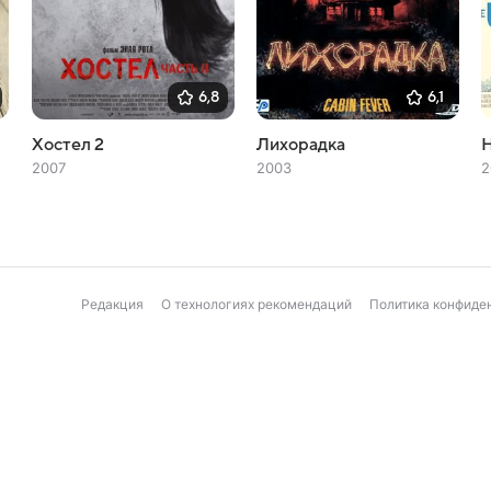
6,8
6,1
Хостел 2
Лихорадка
Н
2007
2003
2
Редакция
О технологиях рекомендаций
Политика конфиде