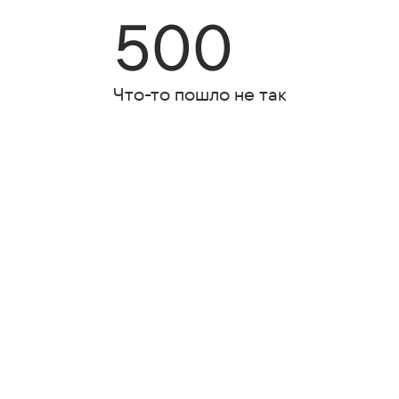
500
Что-то пошло не так