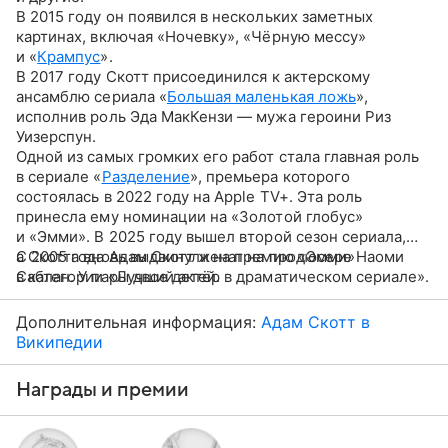
В 2015 году он появился в нескольких заметных
картинах, включая «Ночевку», «Чёрную мессу»
и «
Крампус
».
В 2017 году Скотт присоединился к актерскому
ансамблю сериала «
Большая маленькая ложь
»,
исполнив роль Эда МакКензи — мужа героини Риз
Уизерспун.
Одной из самых громких его работ стала главная роль
в сериале «
Разделение
», премьера которого
состоялась в 2022 году на Apple TV+. Эта роль
принесла ему номинации на «Золотой глобус»
и «Эмми». В 2025 году вышел второй сезон сериала,
а Скотта вновь выдвинули на премию «Эмми»
С 2005 года Адам Скотт женат на продюсере Наоми
в категории «Лучший актёр в драматическом сериале».
Саблан. У пары двое детей.
Дополнительная информация:
Адам Скотт в
Википедии
Награды и премии