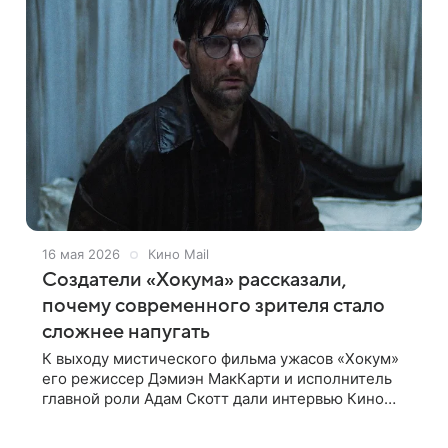
16 мая 2026
Кино Mail
Создатели «Хокума» рассказали,
почему современного зрителя стало
сложнее напугать
К выходу мистического фильма ужасов «Хокум»
его режиссер Дэмиэн МакКарти и исполнитель
главной роли Адам Скотт дали интервью Кино
Mail, в котором порассуждали о том, насколько
сложно сегодня стало угодить