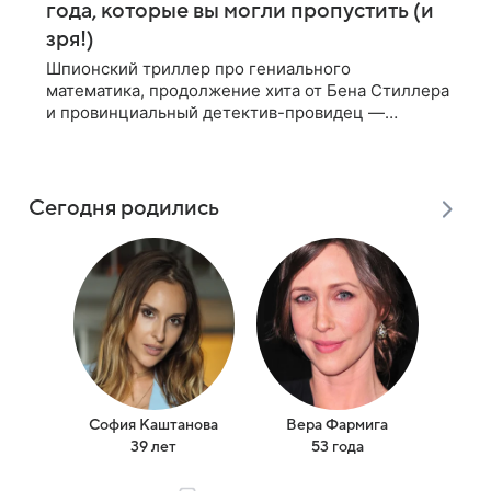
года, которые вы могли пропустить (и
зря!)
Шпионский триллер про гениального
математика, продолжение хита от Бена Стиллера
и провинциальный детектив-провидец —
рассказываем о первосортных сериальных
премьерах начала 2025 года «Опасные числа»
Главный герой
Сегодня родились
София Каштанова
Вера Фармига
Яни
39 лет
53 года