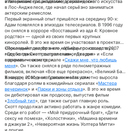
итальянские (сицилийские) и ирландские.
в Американскую академию драматического искусства
в Лос-Анджелесе, где начал серьёзно заниматься
актерским ремеслом.
Первый экранный опыт пришёлся на середину 90-х:
Адам появлялся в эпизодах телесериалов. В 1996 году
он снялся в хорроре «Восставший из ада 4: Кровное
родство» — одной из своих первых крупных
киноролей. В это же время он участвовал в проектах
«Последние дни Фрэнки», «Убийцы по соседству»,
Серьезный поворот в его карьере произошел в 2007
«Особо тяжкие преступления», «Два дня» и «Если
году, когда Скотт сыграл главного героя
свекровь — монстр…».
в драматическом сериале «
Скажи мне, что любишь
меня
». Он также снялся в ряде полнометражных
фильмов, включая «Все еще прекрасно», «Великий Бак
Ховард», «Сводные братья» и «Август».
В начале 2010-х его узнаваемость заметно выросла
благодаря ролям в комедийных сериалах «
Мастера
вечеринок
» и «
Парки и зоны отдыха
». В это же время
он дебютировал как продюсер, выпустив фильм
«
Злобный тип
», где также сыграл главную роль.
Скотт продолжал активно работать в жанре комедии.
Среди его работ — «Мой придурочный брат», «Дети
сексу не помеха», «Холостячки», «Машина времени
в джакузи 2», «Невероятная жизнь Уолтера Митти»
и другие.