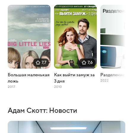
7,7
7,6
Большая маленькая
Как выйти замуж за
Разделение
2022
ложь
3 дня
2017
2010
Адам Скотт: Новости