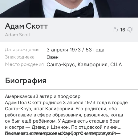
Адам Скотт
16
Adam Scott
3 апреля
1973 / 53 года
Дата рождения
Овен
Знак зодиака
Санта-Крус, Калифорния, США
Место рождения
Биография
Американский актер и продюсер.
Адам Пол Скотт родился 3 апреля 1973 года в городе
Санта-Круз, штат Калифорния. Его родители, оба
работавшие в сфере образования, разошлись, когда
он был ещё ребёнком. У Адама есть старшие брат
и сестра — Дэвид и Шэннон. По отцовской линии
он имеет шотландские корни, а по материнской —
После окончания школы Харбор Скотт поступил