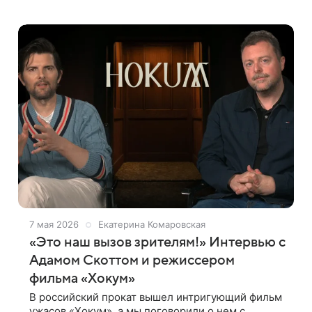
«Разделения» признался, насколько легко для
него было согласиться на роль в
7 мая 2026
Екатерина Комаровская
«Это наш вызов зрителям!» Интервью с
Адамом Скоттом и режиссером
фильма «Хокум»
В российский прокат вышел интригующий фильм
ужасов «Хокум», а мы поговорили о нем с