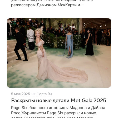
режиссером Дэмиэном МакКарти и
исполнителем главной роли, звездой
«Разделения» Адамом Скоттом – смотрите
эксклюзивное интервью
5 мая 2025
Lenta.Ru
Раскрыты новые детали Met Gala 2025
Page Six: бал посетят певицы Мадонна и Дайана
Росс Журналисты Page Six раскрыли новые