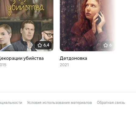
6,4
6
екорации убийства
Детдомовка
Выжив
015
2021
2021
нциальности
Условия использования материалов
Обратная связь