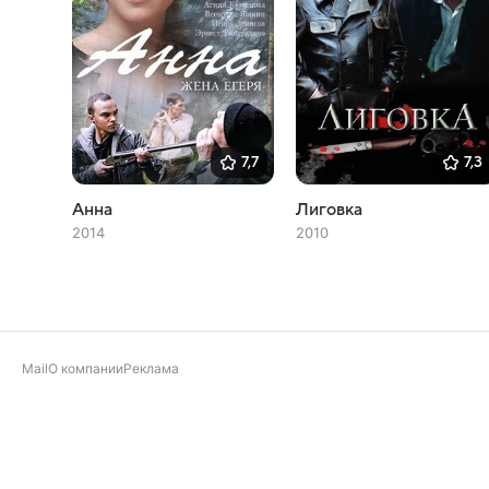
7,7
7,3
Анна
Лиговка
2014
2010
Mail
О компании
Реклама