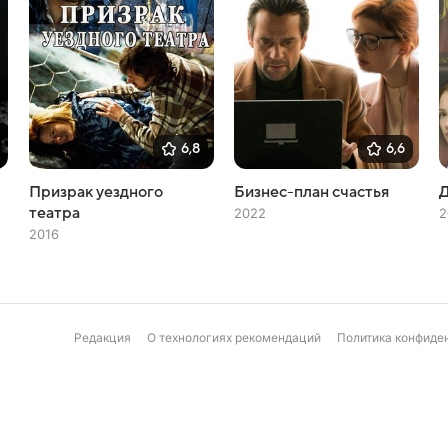
6,8
6,6
Призрак уездного
Бизнес-план счастья
Д
театра
2022
2
2016
Редакция
О технологиях рекомендаций
Политика конфиде