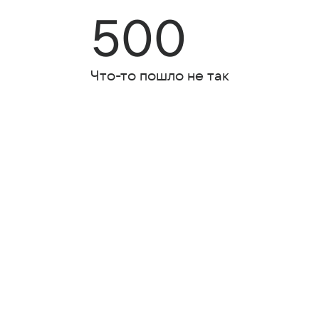
500
Что-то пошло не так