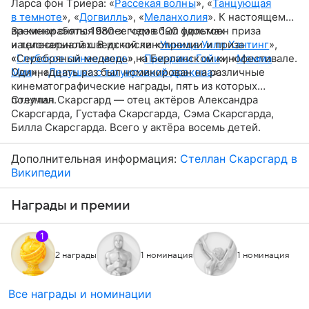
Ларса фон Триера: «
Рассекая волны
», «
Танцующая
в темноте
», «
Догвилль
», «
Меланхолия
». К настоящему
времени снялся более чем в 120 фильмах
За киноработы 1980-х годов был удостоен приза
и телесериалах. В их числе «
национальной шведской кинопремии и приза
Умница Уилл Хантинг
»,
«
«Серебряный медведь» на Берлинском кинофестивале.
Глубокое синее море
», «
Призраки Гойи
», «
Мамма
Мия
Одиннадцать раз был номинирован на различные
», «
Девушка с татуировкой дракона
».
кинематографические награды, пять из которых
получил.
Стеллан Скарсгард — отец актёров Александра
Скарсгарда, Густафа Скарсгарда, Сэма Скарсгарда,
Билла Скарсгарда. Всего у актёра восемь детей.
Дополнительная информация:
Стеллан Скарсгард в
Википедии
Награды и премии
1
2 награды
1 номинация
1 номинация
Все награды и номинации