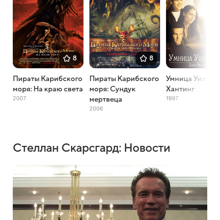
8
8
Пираты Карибского
Пираты Карибского
Умница Уилл
моря: На краю света
моря: Сундук
Хантинг
2007
1997
мертвеца
2006
Стеллан Скарсгард: Новости