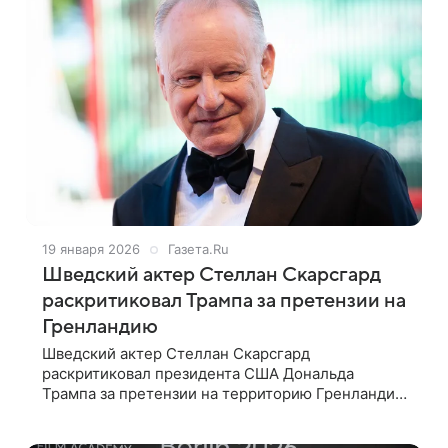
19 января 2026
Газета.Ru
Шведский актер Стеллан Скарсгард
раскритиковал Трампа за претензии на
Гренландию
Шведский актер Стеллан Скарсгард
раскритиковал президента США Дональда
Трампа за претензии на территорию Гренландии.
Об этом сообщает Independent. 74-летний актер
назвал требования Трампа к Дании передать ему