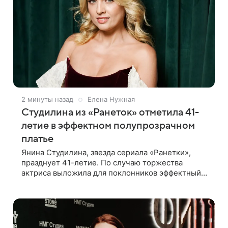
2 минуты назад
Елена Нужная
Студилина из «Ранеток» отметила 41-
летие в эффектном полупрозрачном
платье
Янина Студилина, звезда сериала «Ранетки»,
празднует 41-летие. По случаю торжества
актриса выложила для поклонников эффектный
ролик, который записали прошлой ночью. В
кадре артистка предстала в вечернем