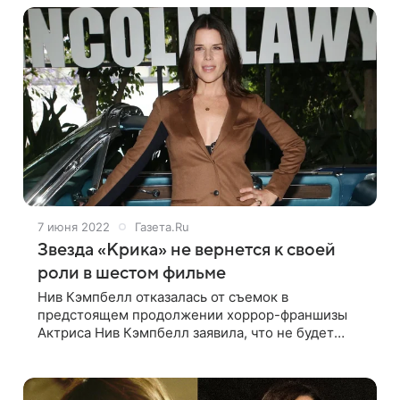
7 июня 2022
Газета.Ru
Звезда «Крика» не вернется к своей
роли в шестом фильме
Нив Кэмпбелл отказалась от съемок в
предстоящем продолжении хоррор-франшизы
Актриса Нив Кэмпбелл заявила, что не будет
сниматься в шестой части хоррор-франшизы
«Крик». Об этом сообщает The Hollywood
Reporter со