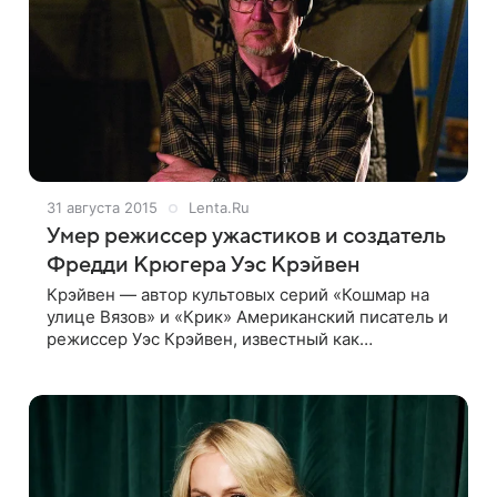
31 августа 2015
Lenta.Ru
Умер режиссер ужастиков и создатель
Фредди Крюгера Уэс Крэйвен
Крэйвен — автор культовых серий «Кошмар на
улице Вязов» и «Крик» Американский писатель и
режиссер Уэс Крэйвен, известный как
постановщик фильмов «Кошмар на улице Вязов»
и «Крик», умер на 77-м году жизни в своем