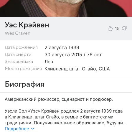
Уэс Крэйвен
15
Wes Craven
2 августа
1939
Дата рождения
30 августа 2015 / 76 лет
Дата смерти
Лев
Знак зодиака
Кливленд, штат Огайо, США
Место рождения
Биография
Американский режиссер, сценарист и продюсер.
Уэсли Эрл «Уэс» Крэйвен родился 2 августа 1939 года
в Кливленде, штат Огайо, в семье с баптистскими
традициями. Получив школьное образование, будущий
режиссер поступил в христианский колледж Уитона
Подробнее