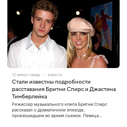
12 минут назад
super.ru
Стали известны подробности
расставания Бритни Спирс и Джастина
Тимберлейка
Режиссер музыкального клипа Бритни Спирс
рассказал о драматичном эпизоде,
произошедшем во время съемок. Певица
получила от Джастина Тимберлейка сообщение
о расставании прямо на площадке. По словам