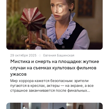
Уэс Крэйвен ушел из жизни 30 августа 2015 года
в возрасте 76 лет после продолжительной болезни.
29 октября 2025
Евгения Башинская
Мистика и смерть на площадке: жуткие
случаи на съемках культовых фильмов
ужасов
Мир хоррора кажется безопасным: зрители
пугаются в креслах, актеры — на экране, а все
страшное заканчивается после финальных
титров. Но иногда истинный ужас происходит за
кадром — там, где нет сценария и