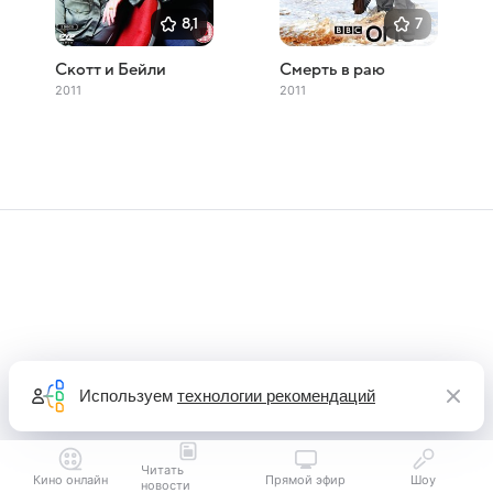
8,1
7
Скотт и Бейли
Смерть в раю
2011
2011
Используем
технологии рекомендаций
Читать
Кино онлайн
Прямой эфир
Шоу
новости