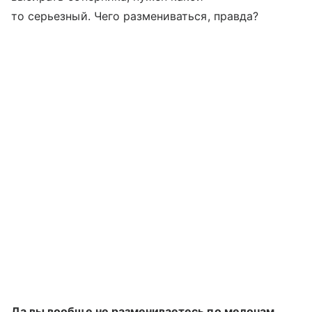
то серьезный. Чего размениваться, правда?
Да вы вообще не размениваетесь по мелочам.