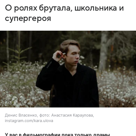
О ролях брутала, школьника и
супергероя
Денис Власенко, фото: Анастасия Караулова,
instagram.com/kara.ulova
У вас в фильмографии пока только драмы