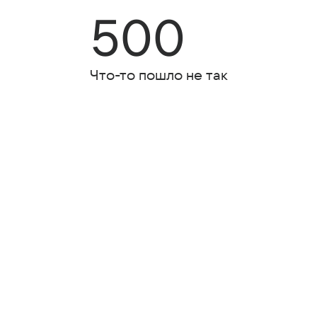
500
Что-то пошло не так