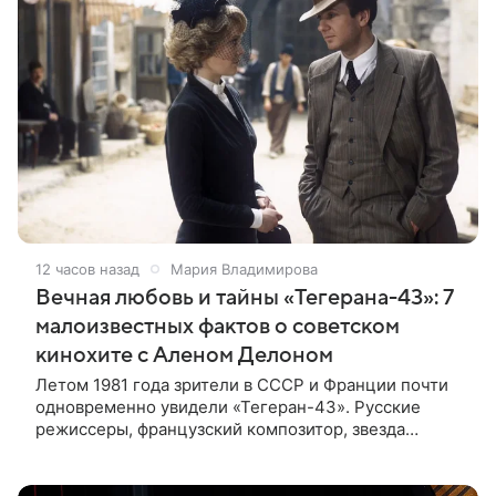
12 часов назад
Мария Владимирова
Вечная любовь и тайны «Тегерана-43»: 7
малоизвестных фактов о советском
кинохите с Аленом Делоном
Летом 1981 года зрители в СССР и Франции почти
одновременно увидели «Тегеран-43». Русские
режиссеры, французский композитор, звезда
мирового кино Ален Делон и история о любви на
фоне шпионских страстей —