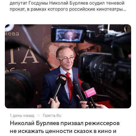
депутат Госдумы Николай Бурляев осудил теневой
прокат, в рамках которого российские кинотеатры
показывают западные фильмы. Своим мнением он
поделился с ТАСС,
1 день назад
Газета.Ru
Николай Бурляев призвал режиссеров
не искажать ценности сказок в кино и