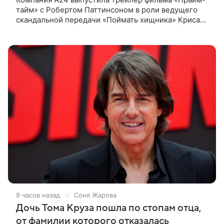
тайм» с Робертом Паттинсоном в роли ведущего
скандальной передачи «Поймать хищника» Криса
Хансена. Психологический триллер расскажет о
пути Хансена к славе. В 2004
9 часов назад
Соня Жарова
Дочь Тома Круза пошла по стопам отца,
от фамилии которого отказалась