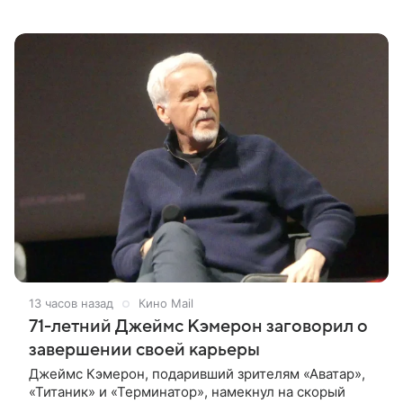
впечатлениями она поделилась в соцсети, записав
шуточный ролик, где спародировала
13 часов назад
Кино Mail
71-летний Джеймс Кэмерон заговорил о
завершении своей карьеры
Джеймс Кэмерон, подаривший зрителям «Аватар»,
«Титаник» и «Терминатор», намекнул на скорый