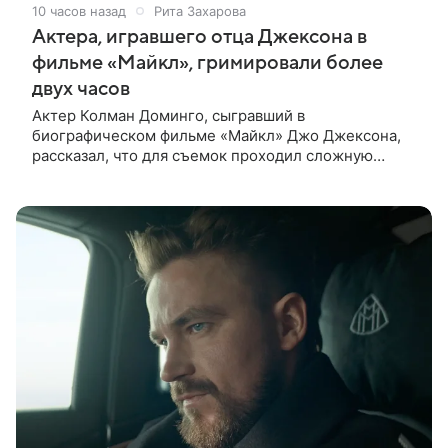
10 часов назад
Рита Захарова
Актера, игравшего отца Джексона в
фильме «Майкл», гримировали более
двух часов
Актер Колман Доминго, сыгравший в
биографическом фильме «Майкл» Джо Джексона,
рассказал, что для съемок проходил сложную
процедуру грима. Об этом актер поделился в
передаче «Ночное шоу с Джимми Фэллоном»,