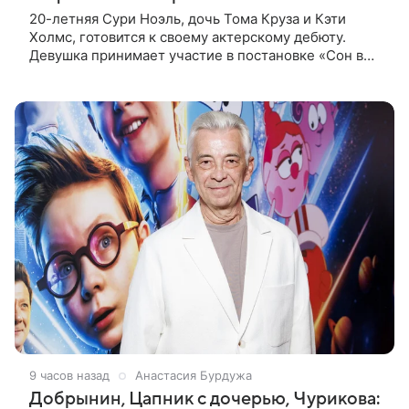
20-летняя Сури Ноэль, дочь Тома Круза и Кэти
Холмс, готовится к своему актерскому дебюту.
Девушка принимает участие в постановке «Сон в
летнюю ночь» по пьесе Уильяма Шекспира. В сети
появились фотографии с
9 часов назад
Анастасия Бурдужа
Добрынин, Цапник с дочерью, Чурикова: