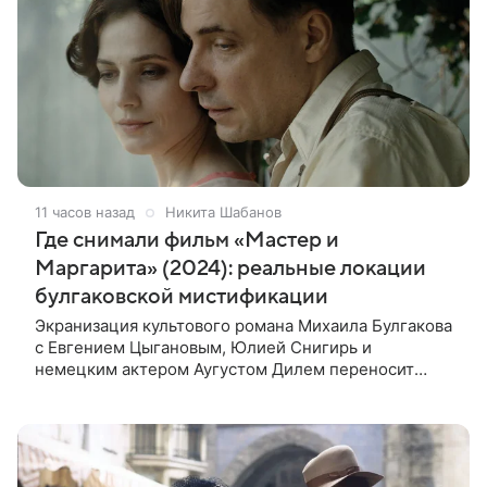
11 часов назад
Никита Шабанов
Где снимали фильм «Мастер и
Маргарита» (2024): реальные локации
булгаковской мистификации
Экранизация культового романа Михаила Булгакова
с Евгением Цыгановым, Юлией Снигирь и
немецким актером Аугустом Дилем переносит
зрителей в мистический мир, где история любви
переплетается с фантастикой и