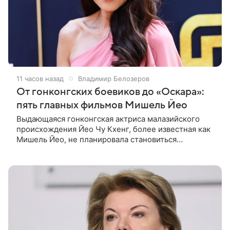
11 часов назад
Владимир Белозеров
От гонконгских боевиков до «Оскара»:
пять главных фильмов Мишель Йео
Выдающаяся гонконгская актриса малазийского
происхождения Йео Чу Кхенг, более известная как
Мишель Йео, не планировала становиться
кинозвездой. С детства она увлекалась танцами,
занималась классическим балетом,