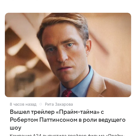
пришлись на Северную Америку — сообщает
Variety. Картина уже стала самым
8 часов назад
Рита Захарова
Вышел трейлер «Прайм-тайма» с
Робертом Паттинсоном в роли ведущего
шоу
Компания A24 выпустила трейлер фильма «Прайм-