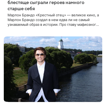
блестяще сыграли героев намного
старше себя
Марлон Брандо «Крестный отец» — великое кино, а
Марлон Брандо создал в нем едва ли не самый
узнаваемый образ в истории. Про главу мафиозного
клана дона Вито Корлеоне знают даже те, кто не
смотрел картину