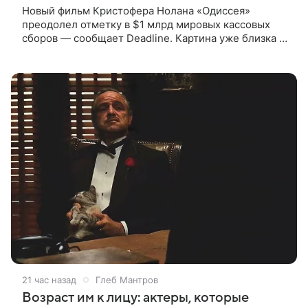
Новый фильм Кристофера Нолана «Одиссея»
преодолел отметку в $1 млрд мировых кассовых
сборов — сообщает Deadline. Картина уже близка к
тому, чтобы стать самым успешным фильмом в
карьере режиссера. Сейчас первое
21 час назад
Глеб Мантров
Возраст им к лицу: актеры, которые