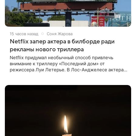
15 часов назад
Соня Жарова
Netflix запер актера в билборде ради
рекламы нового триллера
Netflix придумал необычный способ привлечь
внимание к триллеру «Последний дом» от
режиссера Луи Летерье. В Лос-Анджелесе актера
на два дня поселили внутри рекламного билборда,
оформленного как фасад жилого