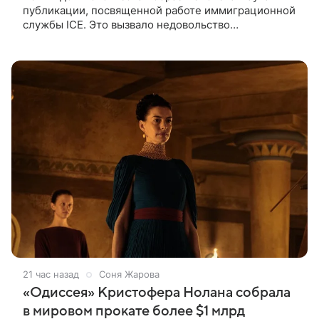
публикации, посвященной работе иммиграционной
службы ICE. Это вызвало недовольство
поклонников Marvel — сообщает TMZ. На
изображении супергерой опутывает паутиной
21 час назад
Соня Жарова
«Одиссея» Кристофера Нолана собрала
в мировом прокате более $1 млрд