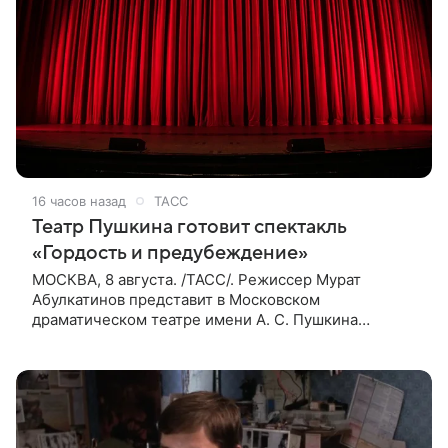
16 часов назад
ТАСС
Театр Пушкина готовит спектакль
«Гордость и предубеждение»
МОСКВА, 8 августа. /ТАСС/. Режиссер Мурат
Абулкатинов представит в Московском
драматическом театре имени А. С. Пушкина
спектакль «Гордость и предубеждение» по
одноименному роману английской писательницы
XVIII —