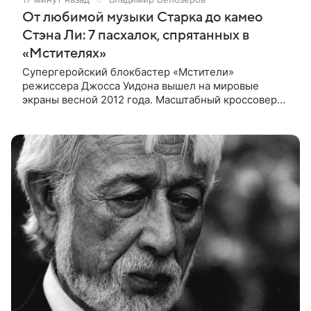
От любимой музыки Старка до камео
Стэна Ли: 7 пасхалок, спрятанных в
«Мстителях»
Супергеройский блокбастер «Мстители»
режиссера Джосса Уидона вышел на мировые
экраны весной 2012 года. Масштабный кроссовер
подвел черту под первой фазой медиафраншизы
Marvel и заложил основу для дальнейшего