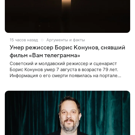
15 часов назад
Аргументы и факты
Умер режиссер Борис Конунов, снявший
фильм «Вам телеграмма»
Советский и молдавский режиссер и сценарист
Борис Конунов умер 7 августа в возрасте 79 лет.
Информация о его смерти появилась на портале
«Кино-Театр. Ру». О кончине кинематографиста
также сообщило Министерство