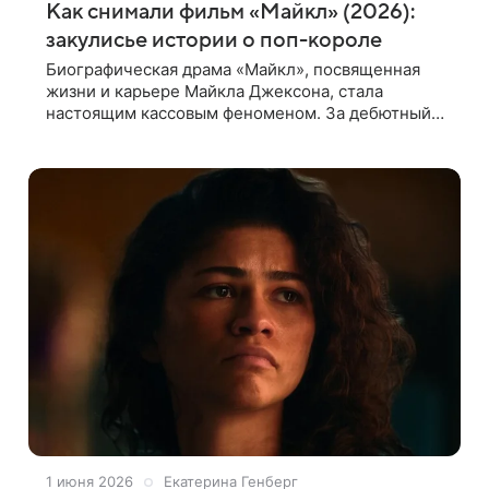
Как снимали фильм «Майкл» (2026):
закулисье истории о поп-короле
Биографическая драма «Майкл», посвященная
жизни и карьере Майкла Джексона, стала
настоящим кассовым феноменом. За дебютный
уик-энд фильм собрал 217 млн долларов по
всему миру, установив рекорд среди
музыкальных
1 июня 2026
Екатерина Генберг