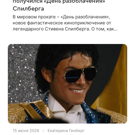
получился «День разоблачения»
Спилберга
В мировом прокате – «День разоблачения»,
новое фантастическое киноприключение от
легендарного Стивена Спилберга. О том, как
голливудской легенде удается по-прежнему
быть первоклассным рассказчиком и почему
15 июня 2026
Екатерина Генберг