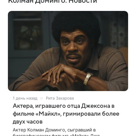
Колман Доминго: Новости
1 день назад
Рита Захарова
Актера, игравшего отца Джексона в
фильме «Майкл», гримировали более
двух часов
Актер Колман Доминго, сыгравший в
биографическом фильме «Майкл» Джо