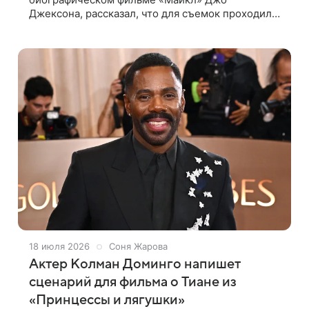
Джексона, рассказал, что для съемок проходил
сложную процедуру грима. Об этом актер
поделился в передаче «Ночное шоу с Джимми
Фэллоном»,
18 июля 2026
Соня Жарова
Актер Колман Доминго напишет
сценарий для фильма о Тиане из
«Принцессы и лягушки»