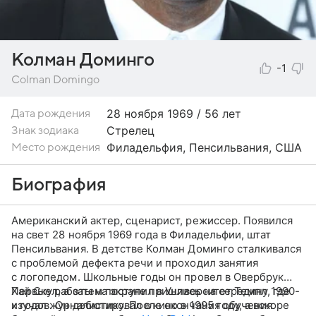
Колман Доминго
-1
Colman Domingo
28 ноября
1969 / 56 лет
Дата рождения
Стрелец
Знак зодиака
Филадельфия, Пенсильвания, США
Место рождения
Биография
Американский актер, сценарист, режиссер. Появился
на свет 28 ноября 1969 года в Филадельфии, штат
Пенсильвания. В детстве Колман Доминго сталкивался
с проблемой дефекта речи и проходил занятия
с логопедом. Школьные годы он провел в Овербрук
Хай Скул, а затем поступил в Университет Темпл, где
Первые работы на экране пришлись на середину 1990-
изучал журналистику. После окончания обучения
х годов. Он дебютировал в кино в 1995 году, а вскоре