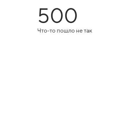
500
Что-то пошло не так