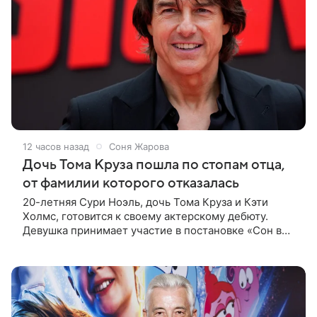
12 часов назад
Соня Жарова
Дочь Тома Круза пошла по стопам отца,
от фамилии которого отказалась
20-летняя Сури Ноэль, дочь Тома Круза и Кэти
Холмс, готовится к своему актерскому дебюту.
Девушка принимает участие в постановке «Сон в
летнюю ночь» по пьесе Уильяма Шекспира. В сети
появились фотографии с