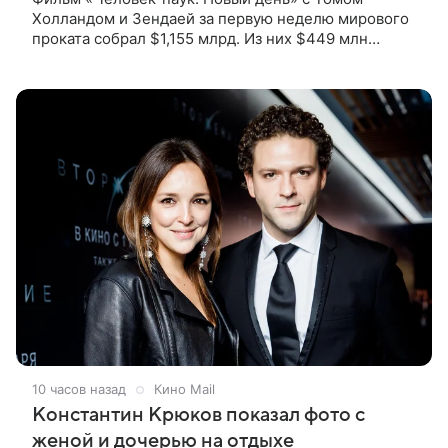
Холландом и Зендаей за первую неделю мирового
проката собрал $1,155 млрд. Из них $449 млн
пришлись на Северную Америку — сообщает
Variety. Картина уже стала самым
10 часов назад
Кино Mail
Константин Крюков показал фото с
женой и дочерью на отдыхе