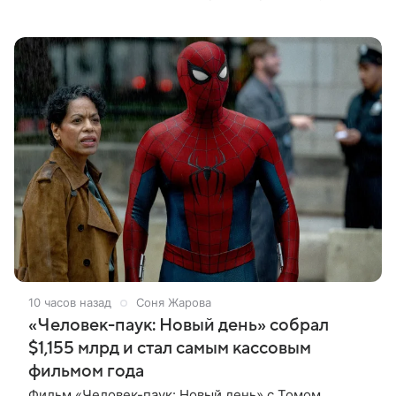
Джимми Фэллона и объяснила, почему ее
знаменитый отец не снимает носки
10 часов назад
Соня Жарова
«Человек-паук: Новый день» собрал
$1,155 млрд и стал самым кассовым
фильмом года
Фильм «Человек-паук: Новый день» с Томом