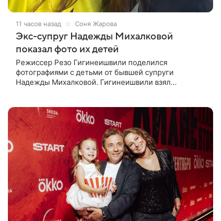
11 часов назад
Соня Жарова
Экс-супруг Надежды Михалковой
показал фото их детей
Режиссер Резо Гигинеишвили поделился
фотографиями с детьми от бывшей супруги
Надежды Михалковой. Гигинеишвили взял
наследников на отдых. На снимках дочь и сын экс-
супругов позируют рядом со стадионом. В поездке