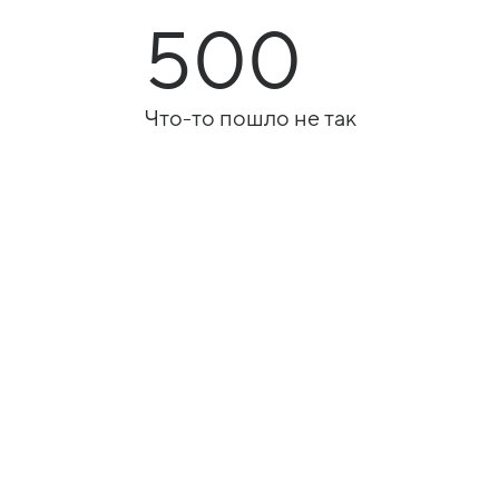
500
Что-то пошло не так