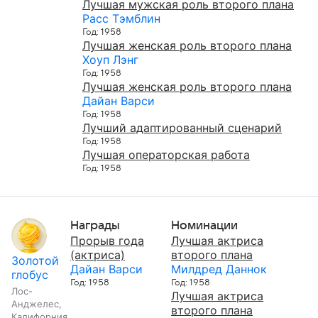
Лучшая мужская роль второго плана
Расс Тэмблин
Год: 1958
Лучшая женская роль второго плана
Хоуп Лэнг
Год: 1958
Лучшая женская роль второго плана
Дайан Варси
Год: 1958
Лучший адаптированный сценарий
Год: 1958
Лучшая операторская работа
Год: 1958
Награды
Номинации
Прорыв года
Лучшая актриса
(актриса)
второго плана
Золотой
Дайан Варси
Милдред Даннок
глобус
Год: 1958
Год: 1958
Лос-
Лучшая актриса
Анджелес,
второго плана
Калифорния,