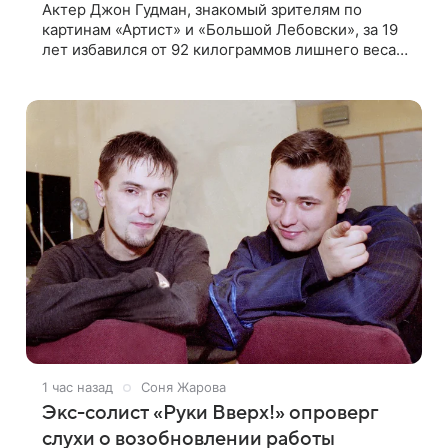
Актер Джон Гудман, знакомый зрителям по
картинам «Артист» и «Большой Лебовски», за 19
лет избавился от 92 килограммов лишнего веса.
О его преображении пишет портал yahoo. Путь к
переменам начался почти два
1 час назад
Соня Жарова
Экс-солист «Руки Вверх!» опроверг
слухи о возобновлении работы