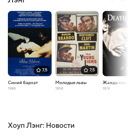
Лэнг
7,5
7,5
Синий бархат
Молодые львы
Жажда смерти
1986
1958
1974
Хоуп Лэнг: Новости