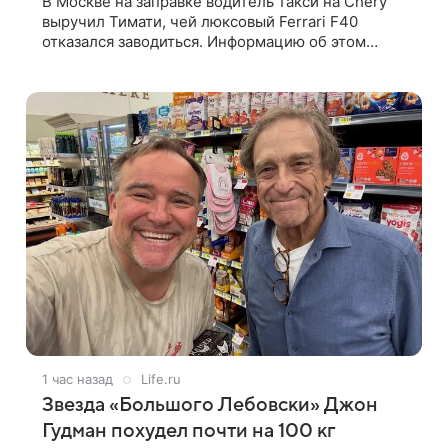
В Москве на заправке водитель такси на Chery
выручил Тимати, чей люксовый Ferrari F40
отказался заводиться. Информацию об этом
сообщил портал «Москва24». У рэпера на
автозаправочной станции сел аккумулятор.
1 час назад
Life.ru
Звезда «Большого Лебовски» Джон
Гудман похудел почти на 100 кг