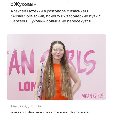
с Жуковым
Алексей Потехин в разговоре с изданием
«Абзац» объяснил, почему их творческие пути с
Сергеем Жуковым больше не пересекутся.
Недавно артисты воссоединились на большом
концерте «30 нам уже!», который прошел в
1 час назад
Life.ru
Звезда фильмов о Гарри Поттере