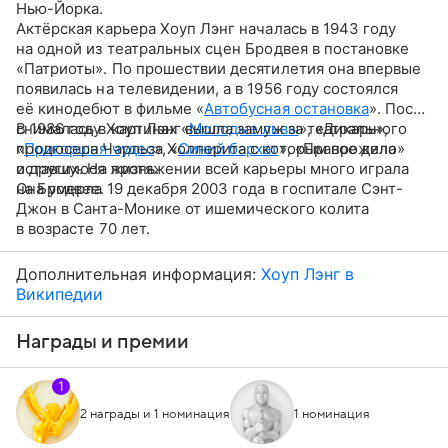
Нью-Йорка.
Актёрская карьера Хоуп Лэнг началась в 1943 году
на одной из театральных сцен Бродвея в постановке
«Патриоты». По прошествии десятилетия она впервые
появилась на телевидении, а в 1956 году состоялся
её кинодебют в фильме «
Автобусная остановка
». После
снималась в картинах «
В 1986 году Хоуп Лэнг вышла замуж за театрального
Молодые львы
», «Дикарь»,
«
продюсера Чарльза Холлерита с которым прожила
Пригоршня чудес
», «
Синий бархат
», «Правое дело»
и других. На протяжении всей карьеры много играла
оставшуюся жизнь.
на Бродвее.
Она умерла 19 декабря 2003 года в госпитале Сэнт-
Джон в Санта-Монике от ишемического колита
в возрасте 70 лет.
Дополнительная информация:
Хоуп Лэнг в
Википедии
Награды и премии
1
2 награды и 1 номинация
1 номинация