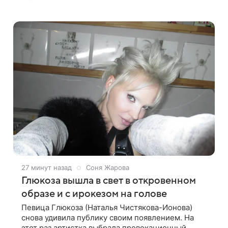
всю свою актерскую карьеру. Об этом она
рассказала в интервью The Times. «За один год
27 минут назад
Соня Жарова
Глюкоза вышла в свет в откровенном
образе и с ирокезом на голове
Певица Глюкоза (Наталья Чистякова-Ионова)
снова удивила публику своим появлением. На
этот раз артистка выбрала провокационный