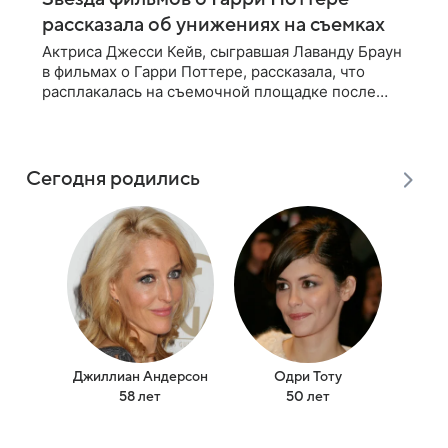
рассказала об унижениях на съемках
Актриса Джесси Кейв, сыгравшая Лаванду Браун
в фильмах о Гарри Поттере, рассказала, что
расплакалась на съемочной площадке после
замечаний костюмера о ее весе. По словам
артистки, сотрудница команды даже
Сегодня родились
Джиллиан Андерсон
Одри Тоту
Бил
58 лет
50 лет