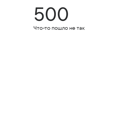
500
Что-то пошло не так