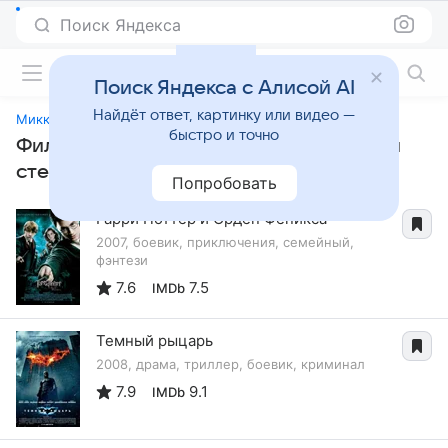
Поиск Яндекса
Фильмы онлайн
Поиск Яндекса с Алисой AI
Найдёт ответ, картинку или видео —
Микки и бобовый стебель
быстро и точно
Фильмы, похожие на «Микки и бобовый
стебель»
Попробовать
Гарри Поттер и Орден Феникса
2007, боевик, приключения, семейный,
фэнтези
7.6
7.5
IMDb
Темный рыцарь
2008, драма, триллер, боевик, криминал
7.9
9.1
IMDb