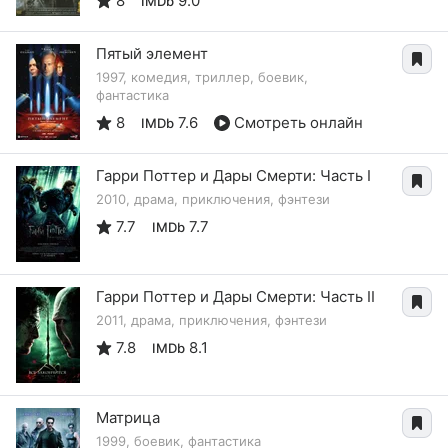
8
9.0
IMDb
Пятый элемент
1997, комедия, триллер, боевик,
фантастика
8
7.6
Смотреть онлайн
IMDb
Гарри Поттер и Дары Смерти: Часть I
2010, драма, приключения, фэнтези
7.7
7.7
IMDb
Гарри Поттер и Дары Смерти: Часть II
2011, драма, приключения, фэнтези
7.8
8.1
IMDb
Матрица
1999, боевик, фантастика