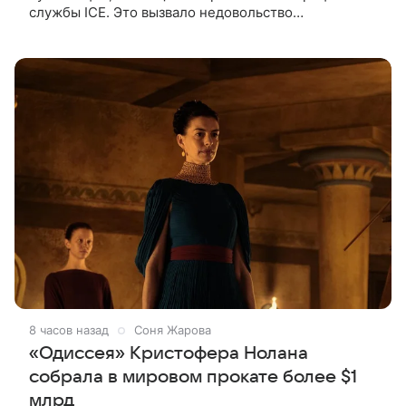
службы ICE. Это вызвало недовольство
поклонников Marvel — сообщает TMZ. На
изображении супергерой опутывает паутиной
8 часов назад
Соня Жарова
«Одиссея» Кристофера Нолана
собрала в мировом прокате более $1
млрд