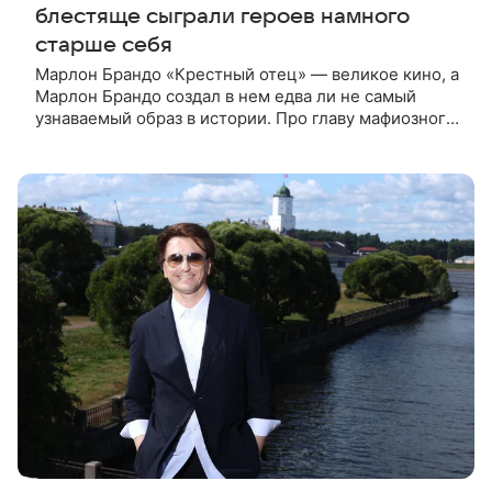
блестяще сыграли героев намного
старше себя
Марлон Брандо «Крестный отец» — великое кино, а
Марлон Брандо создал в нем едва ли не самый
узнаваемый образ в истории. Про главу мафиозного
клана дона Вито Корлеоне знают даже те, кто не
смотрел картину