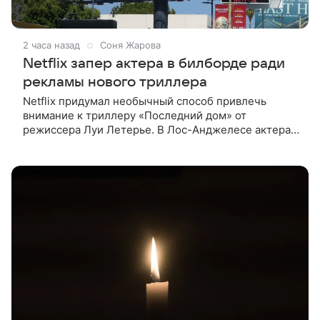
2 часа назад
Соня Жарова
Netflix запер актера в билборде ради
рекламы нового триллера
Netflix придумал необычный способ привлечь
внимание к триллеру «Последний дом» от
режиссера Луи Летерье. В Лос-Анджелесе актера
на два дня поселили внутри рекламного билборда,
оформленного как фасад жилого