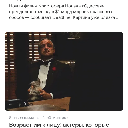
Новый фильм Кристофера Нолана «Одиссея»
преодолел отметку в $1 млрд мировых кассовых
сборов — сообщает Deadline. Картина уже близка к
тому, чтобы стать самым успешным фильмом в
карьере режиссера. Сейчас первое
8 часов назад
Глеб Мантров
Возраст им к лицу: актеры, которые