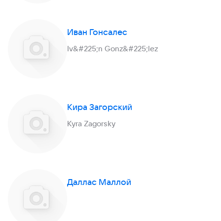
Иван Гонсалес
Iv&#225;n Gonz&#225;lez
Кира Загорский
Kyra Zagorsky
Даллас Маллой