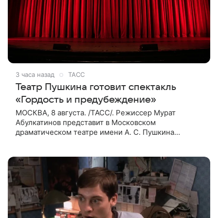
3 часа назад
ТАСС
Театр Пушкина готовит спектакль
«Гордость и предубеждение»
МОСКВА, 8 августа. /ТАСС/. Режиссер Мурат
Абулкатинов представит в Московском
драматическом театре имени А. С. Пушкина
спектакль «Гордость и предубеждение» по
одноименному роману английской писательницы
XVIII —