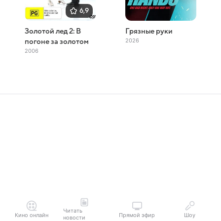
6,9
Золотой лед 2: В
Грязные руки
2026
погоне за золотом
2006
Читать
Кино онлайн
Прямой эфир
Шоу
новости