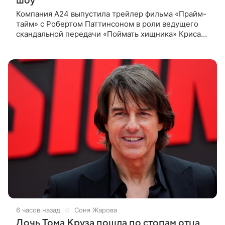
шоу
Компания A24 выпустила трейлер фильма «Прайм-
тайм» с Робертом Паттинсоном в роли ведущего
скандальной передачи «Поймать хищника» Криса
Хансена. Психологический триллер расскажет о
пути Хансена к славе. В 2004
6 часов назад
Соня Жарова
Дочь Тома Круза пошла по стопам отца,