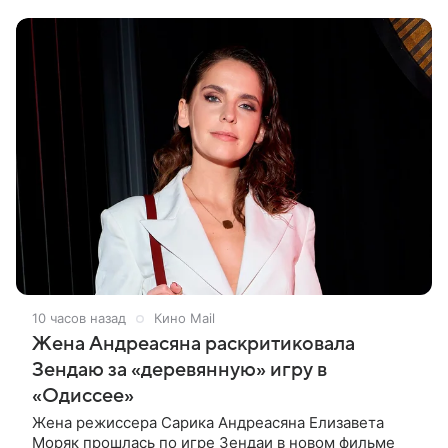
фоне шпионских страстей —
10 часов назад
Кино Mail
Жена Андреасяна раскритиковала
Зендаю за «деревянную» игру в
«Одиссее»
Жена режиссера Сарика Андреасяна Елизавета
Моряк прошлась по игре Зендаи в новом фильме