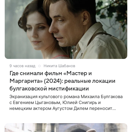
9 часов назад
Никита Шабанов
Где снимали фильм «Мастер и
Маргарита» (2024): реальные локации
булгаковской мистификации
Экранизация культового романа Михаила Булгакова
с Евгением Цыгановым, Юлией Снигирь и
немецким актером Аугустом Дилем переносит
зрителей в мистический мир, где история любви
переплетается с фантастикой и