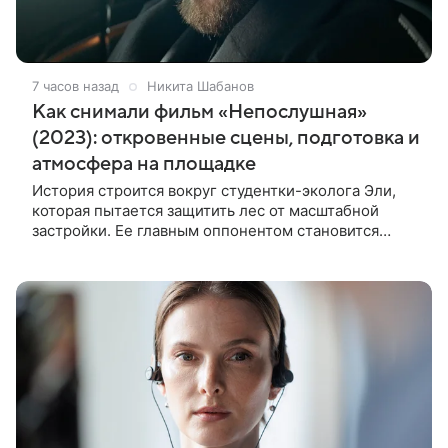
7 часов назад
Никита Шабанов
Как снимали фильм «Непослушная»
(2023): откровенные сцены, подготовка и
атмосфера на площадке
История строится вокруг студентки-эколога Эли,
которая пытается защитить лес от масштабной
застройки. Ее главным оппонентом становится
успешный бизнесмен Матвей, уверенный, что
новый проект принесет городу