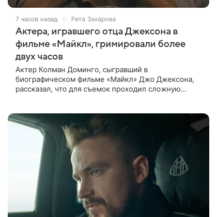
7 часов назад
Рита Захарова
Актера, игравшего отца Джексона в
фильме «Майкл», гримировали более
двух часов
Актер Колман Доминго, сыгравший в
биографическом фильме «Майкл» Джо Джексона,
рассказал, что для съемок проходил сложную
процедуру грима. Об этом актер поделился в
передаче «Ночное шоу с Джимми Фэллоном»,