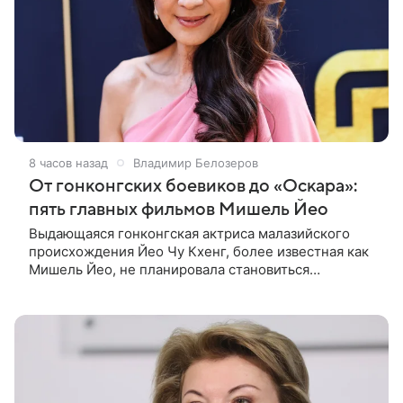
8 часов назад
Владимир Белозеров
От гонконгских боевиков до «Оскара»:
пять главных фильмов Мишель Йео
Выдающаяся гонконгская актриса малазийского
происхождения Йео Чу Кхенг, более известная как
Мишель Йео, не планировала становиться
кинозвездой. С детства она увлекалась танцами,
занималась классическим балетом,