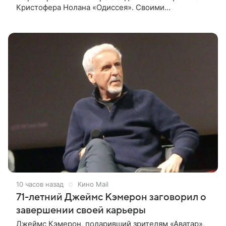
Кристофера Нолана «Одиссея». Своими
впечатлениями она поделилась в соцсети, записав
шуточный ролик, где спародировала
10 часов назад
Кино Mail
71-летний Джеймс Кэмерон заговорил о
завершении своей карьеры
Джеймс Кэмерон, подаривший зрителям «Аватар»,