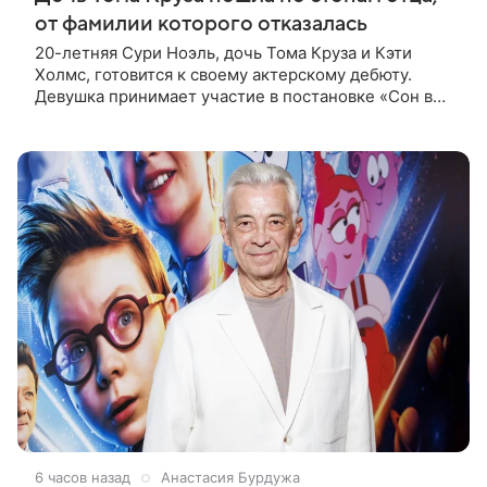
от фамилии которого отказалась
20-летняя Сури Ноэль, дочь Тома Круза и Кэти
Холмс, готовится к своему актерскому дебюту.
Девушка принимает участие в постановке «Сон в
летнюю ночь» по пьесе Уильяма Шекспира. В сети
появились фотографии с
6 часов назад
Анастасия Бурдужа