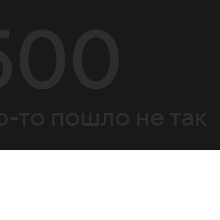
500
о-то пошло не так