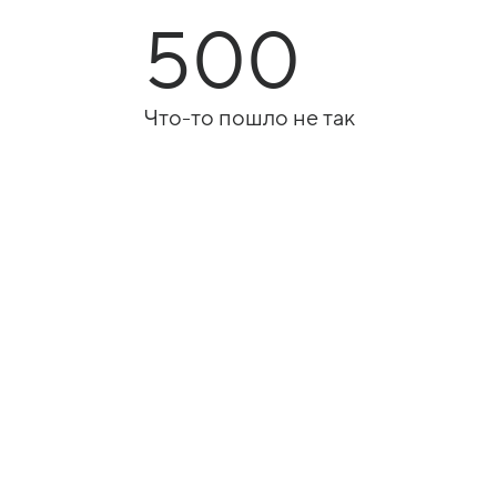
500
Что-то пошло не так