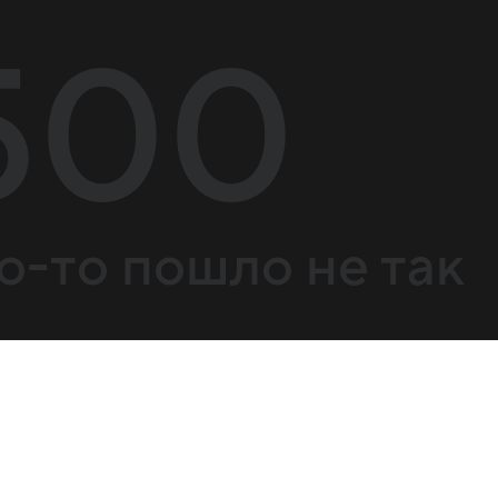
500
о-то пошло не так