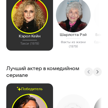
Шарлотта Рэй
Бонни
Кэрол Кейн
Факты из жизни
Однажды
Такси (1978)
(1979)
(
Лучший актер в комедийном
сериале
Победитель