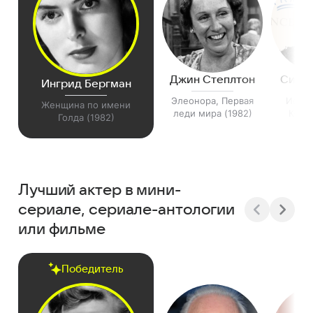
Джин Степлтон
Сисел
Ингрид Бергман
Элеонора, Первая
Исто
Женщина по имени
леди мира (1982)
Колли
Голда (1982)
Лучший актер в мини-
сериале, сериале-антологии
или фильме
Победитель