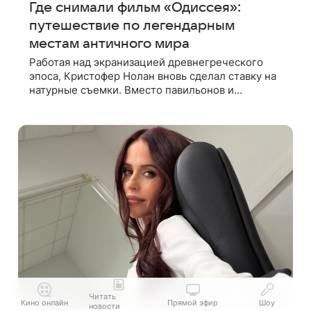
Где снимали фильм «Одиссея»:
путешествие по легендарным
местам античного мира
Работая над экранизацией древнегреческого
эпоса, Кристофер Нолан вновь сделал ставку на
натурные съемки. Вместо павильонов и
хромакея режиссер отправил съемочную группу
в разные уголки Европы и Северной Африки,
Читать
Кино онлайн
Прямой эфир
Шоу
новости