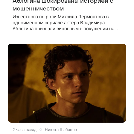
Аблогина шокированы историей с
мошенничеством
Известного по роли Михаила Лермонтова в
одноименном сериале актера Владимира
Аблогина признали виновным в покушении на
мошенничество в особо крупном размере. Суд
приговорил его к трем годам тюремного
2 часа назад
Никита Шабанов