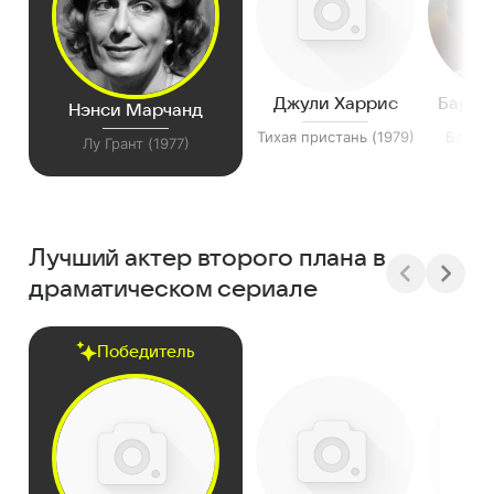
Джули Харрис
Барба
Нэнси Марчанд
Тихая пристань (1979)
Блюз 
Лу Грант (1977)
(
Лучший актер второго плана в
драматическом сериале
Победитель