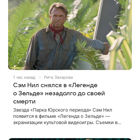
1 час назад
Рита Захарова
Сэм Нил снялся в «Легенде
о Зельде» незадолго до своей
смерти
Звезда «Парка Юрского периода» Сэм Нил
появится в фильме «Легенда о Зельде» —
экранизации культовой видеоигры. Съемки в
этом проекте актер завершил незадолго до
ухода из жизни, сообщает Deadline. События