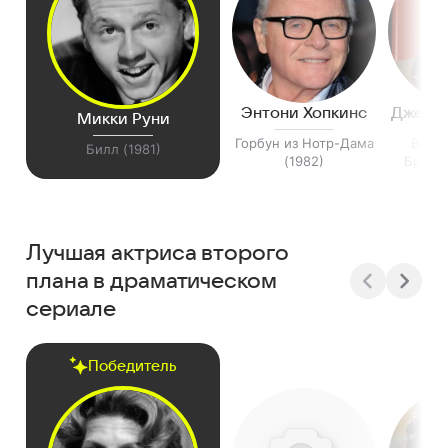
Энтони Хопкинс
Джере
Микки Руни
Горбун из Нотр-Дама
Возв
Билл (1981)
(1982)
Брайдс
Лучшая актриса второго
плана в драматическом
сериале
Победитель