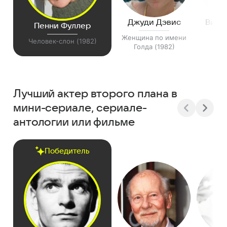
Джуди Дэвис
Вики
Пенни Фуллер
Женщина по имени
Юни
Человек-слон (1982)
Голда (1982)
Лучший актер второго плана в
мини-сериале, сериале-
антологии или фильме
Победитель