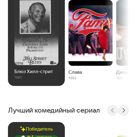
Блюз Хилл-стрит
Слава
Династи
1981
1982
1981
Лучший комедийный сериал
Победитель