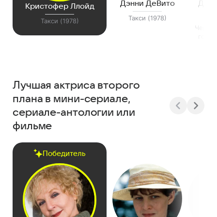
Дэнни ДеВито
Дэви
Кристофер Ллойд
Ст
Такси (1978)
Такси (1978)
Чертов
госп
(
Лучшая актриса второго
плана в мини-сериале,
сериале-антологии или
фильме
Победитель