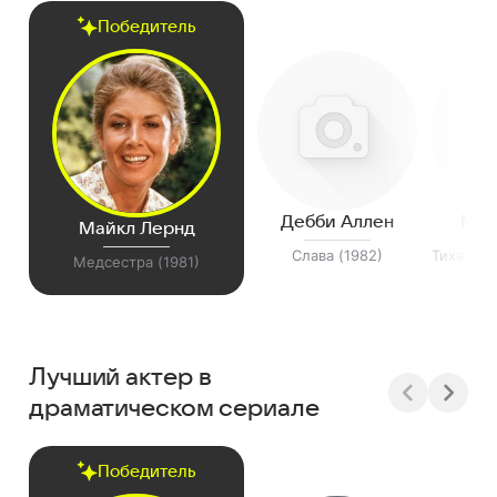
Победитель
Дебби Аллен
Миш
Майкл Лернд
Слава (1982)
Тихая пр
Медсестра (1981)
Лучший актер в
драматическом сериале
Победитель