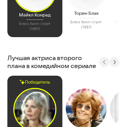
Торин Блак
Брю
Майкл Конрад
Блюз Хилл-стрит
Блюз 
Блюз Хилл-стрит
(1981)
(
(1981)
Лучшая актриса второго
плана в комедийном сериале
Победитель