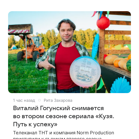
бойфрендом Скутером Брауном присоединилась
к волонтерам и сделала пожертвования
1 час назад
Рита Захарова
Виталий Гогунский снимается
во втором сезоне сериала «Кузя.
Путь к успеху»
Телеканал ТНТ и компания Norm Production
приступили к съемкам второго сезона