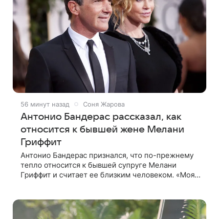
56 минут назад
Соня Жарова
Антонио Бандерас рассказал, как
относится к бывшей жене Мелани
Гриффит
Антонио Бандерас признался, что по-прежнему
тепло относится к бывшей супруге Мелани
Гриффит и считает ее близким человеком. «Моя
бывшая жена если и не мой лучший друг, то один
из лучших», — отметил актер. По