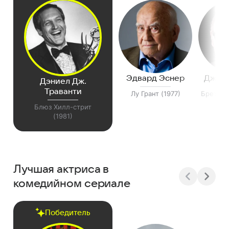
Эдвард Эснер
Джейм
Дэниел Дж.
Траванти
Лу Грант (1977)
Брет Мэ
Блюз Хилл-стрит
(1981)
Лучшая актриса в
комедийном сериале
Победитель