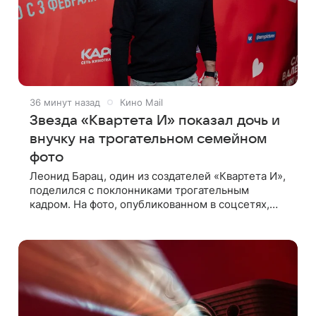
36 минут назад
Кино Mail
Звезда «Квартета И» показал дочь и
внучку на трогательном семейном
фото
Леонид Барац, один из создателей «Квартета И»,
поделился с поклонниками трогательным
кадром. На фото, опубликованном в соцсетях,
запечатлены его дочь и внучка. Актер, известный
по фильму «О чем говорят