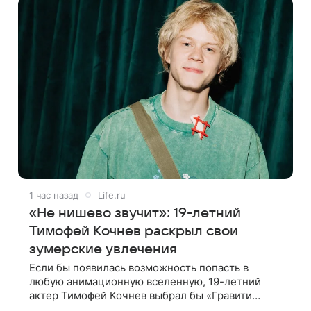
фильма
1 час назад
Life.ru
«Не нишево звучит»: 19-летний
Тимофей Кочнев раскрыл свои
зумерские увлечения
Если бы появилась возможность попасть в
любую анимационную вселенную, 19-летний
актер Тимофей Кочнев выбрал бы «Гравити
Фолз». Он признался в интервью kp.ru, что в