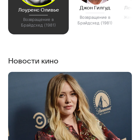
Джон Гилгуд
Леона
Лоуренс Оливье
Возвращение в
Женщин
Возвращение в
Брайдсхед (1981)
Голд
Брайдсхед (1981)
Новости кино