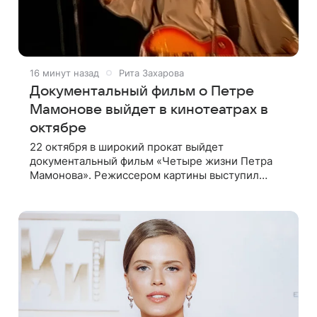
16 минут назад
Рита Захарова
Документальный фильм о Петре
Мамонове выйдет в кинотеатрах в
октябре
22 октября в широкий прокат выйдет
документальный фильм «Четыре жизни Петра
Мамонова». Режиссером картины выступил
Павел Лунгин, который снимал музыканта в
культовых лентах «Такси-блюз» и «Остров».
Новая работа