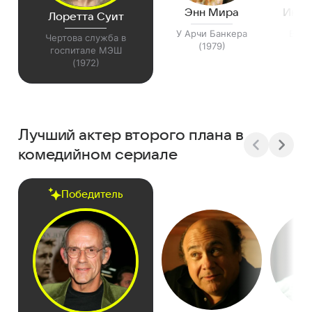
Энн Мира
Инга
Лоретта Суит
У Арчи Банкера
Бенс
Чертова служба в
(1979)
госпитале МЭШ
(1972)
Лучший актер второго плана в
комедийном сериале
Победитель