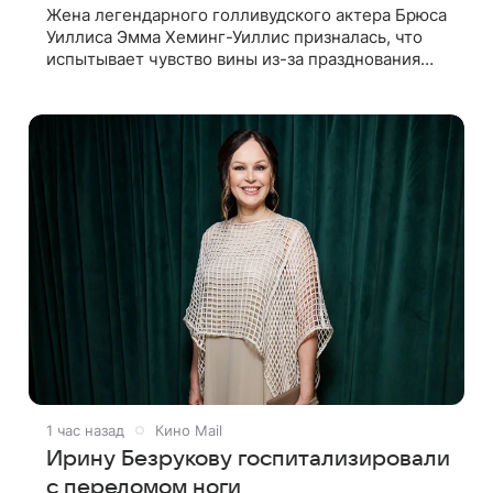
Жена легендарного голливудского актера Брюса
Уиллиса Эмма Хеминг-Уиллис призналась, что
испытывает чувство вины из-за празднования
50-летия на фоне тяжелой болезни мужа. Об
этом пишет Daily Mail. Эмма заявила,
1 час назад
Кино Mail
Ирину Безрукову госпитализировали
с переломом ноги