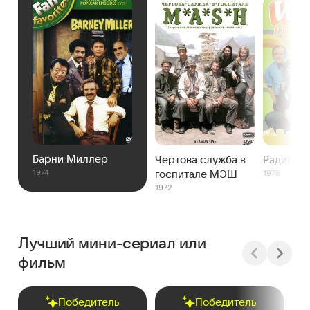
Барни Миллер
Чертова служба в
Радио Ц
1974
1978
госпитале МЭШ
1972
Лучший мини-сериал или
фильм
Победитель
Победитель