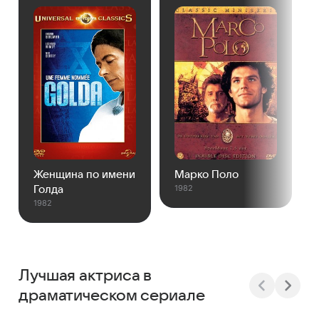
Женщина по имени
Марко Поло
Во
1982
Голда
Бр
1982
1981
Лучшая актриса в
драматическом сериале