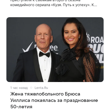
комедийного сериала «Кузя. Путь к успеху». К
роли Кузи вернется Виталий Гогунский. Вместе с
ним в новом сезоне сыграют Денис Бузин,
1 час назад
Lenta.Ru
Жена тяжелобольного Брюса
Уиллиса покаялась за празднование
50-летия