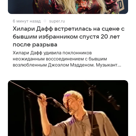
6 минут назад
super.ru
Хилари Дафф встретилась на сцене с
бывшим избранником спустя 20 лет
после разрыва
Хилари Дафф удивила поклонников
неожиданным воссоединением с бывшим
возлюбленным Джоэлом Мэдденом. Музыкант
вышел на сцену во время концерта певицы в
Нью-Йорке в рамках ее мирового тура «The
Lucky Me» — спустя