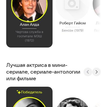
Роберт Гийом
Лесли
Алан Алда
Бенсон (1979)
Полицей
Чертова служба в
(
госпитале МЭШ
(1972)
Лучшая актриса в мини-
сериале, сериале-антологии
или фильме
Победитель