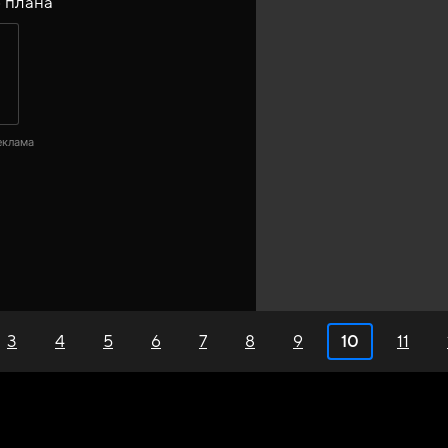
 плана
еклама
3
4
5
6
7
8
9
10
11