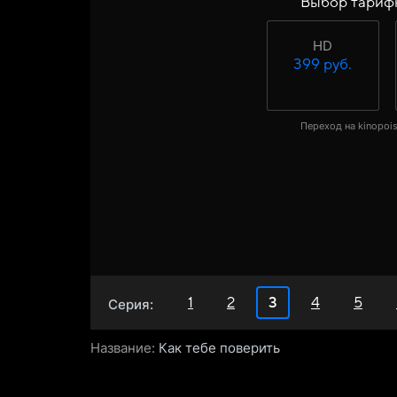
Выбор тариф
HD
399 руб.
Переход на kinopois
1
2
3
4
5
Серия:
Название:
Как тебе поверить