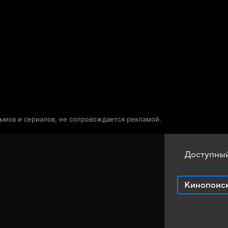
Телепрограмма
Звезды
льмов и сериалов, не сопровождается рекламой.
Доступный
Кинопоис