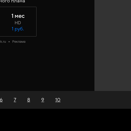
ного плана
1 мес
HD
1 руб.
k.ru
•
Реклама
6
7
8
9
10