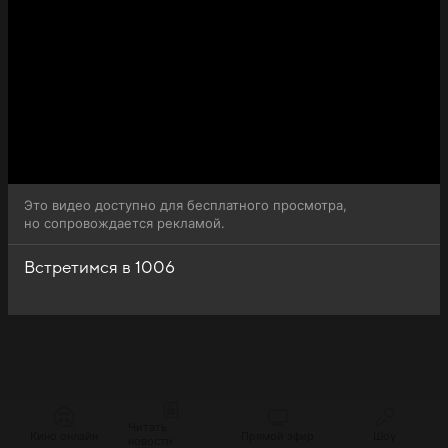
Это видео доступно для бесплатного просмотра,
но сопровождается рекламой.
Встретимся в 1006
Читать
Кино онлайн
Прямой эфир
Шоу
новости