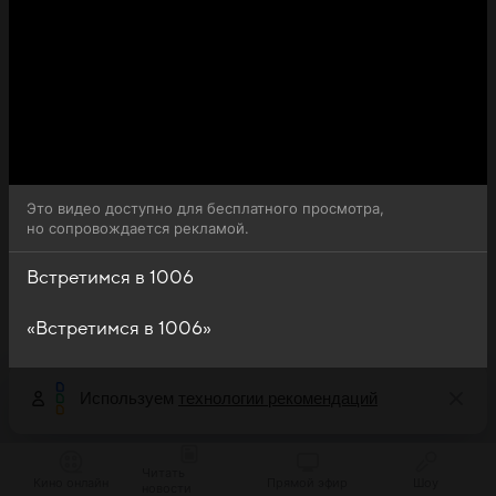
Это видео доступно для бесплатного просмотра,
но сопровождается рекламой.
Встретимся в 1006
«Встретимся в 1006»
Используем
технологии рекомендаций
Читать
Кино онлайн
Прямой эфир
Шоу
новости