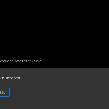
Телепрограмма
Звезды
о сопровождается рекламой.
кинотеатр
HD