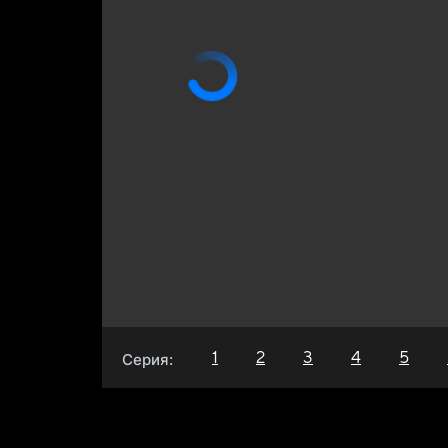
1
2
3
4
5
Серия: