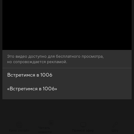
Это видео доступно для бесплатного просмотра,
но сопровождается рекламой.
Встретимся в 1006
«Встретимся в 1006»
Читать
Кино онлайн
Прямой эфир
Шоу
новости