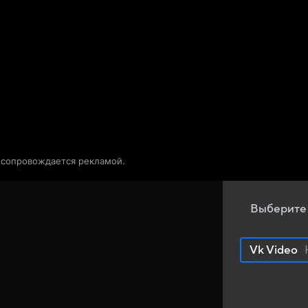
Телепрограмма
Звезды
о сопровождается рекламой.
Выберите
Vk Video