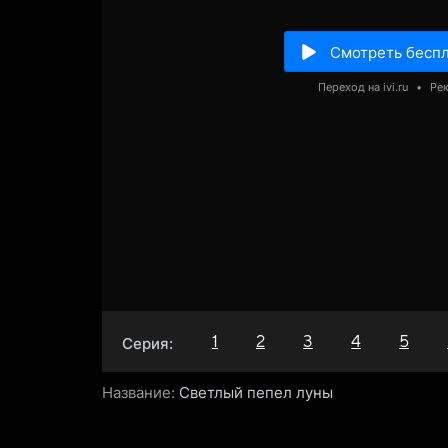
Смотреть бесп
Переход на ivi.ru
•
Ре
1
2
3
4
5
Серия:
Название:
Светлый пепел луны