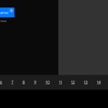
латно
клама
6
7
8
9
10
11
12
13
14