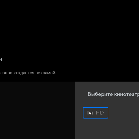
Телепрограмма
Звезды
я
о сопровождается рекламой.
Выберите кинотеат
Ivi
HD