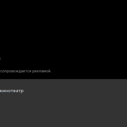
Телепрограмма
Звезды
я
о сопровождается рекламой.
кинотеатр