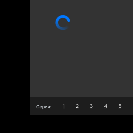
1
2
3
4
5
Серия: