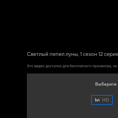
Фильмы
Сериалы
Новости и статьи
Светлый пепел луны,
1
сезон
12
сери
Это видео доступно для бесплатного просмотра, н
Выберите 
Ivi
HD