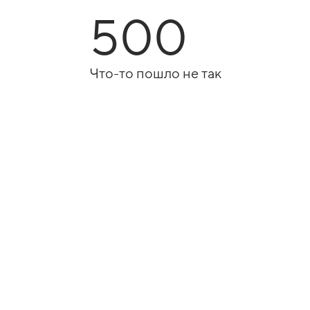
500
Что-то пошло не так