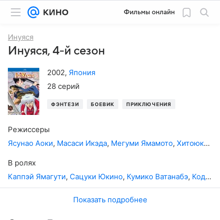
Фильмы онлайн
Инуяся
Инуяся, 4-й сезон
2002
,
Япония
28 серий
ФЭНТЕЗИ
БОЕВИК
ПРИКЛЮЧЕНИЯ
АНИМЕ
М
Режиссеры
Ясунао Аоки
,
Масаси Икэда
,
Мегуми Ямамото
,
Хитоюки Матсуи
В ролях
Каппэй Ямагути
,
Сацуки Юкино
,
Кумико Ватанабэ
,
Кодзи Цудзитани
Показать подробнее