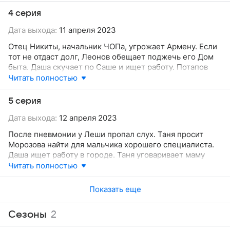
к Потапову. Узнав тайну, которую скрывала от нее мать,
4 серия
Таня отправляется на поиски своего отца Михаила
Дата выхода:
11 апреля 2023
Казанцева и сводной сестры Юли.
Отец Никиты, начальник ЧОПа, угрожает Армену. Если
тот не отдаст долг, Леонов обещает поджечь его Дом
быта. Даша скучает по Саше и ищет работу. Потапов
помогает устроить Сашу в армию, несмотря
Читать полностью
на недавнюю тяжелую операцию. Это единственный
способ не позволить Саше мстить Леонову. Таня
5 серия
разыскивает сына сводной сестры Лешу. Узнав,
Дата выхода:
12 апреля 2023
что ребенок проблемный, она решает оформить
над ним опеку, чтобы он не попал в интернат
После пневмонии у Леши пропал слух. Таня просит
для инвалидов.
Морозова найти для мальчика хорошего специалиста.
Даша ищет работу в городе. Таня уговаривает маму
пройти еще одно обследование, а Армену помогает
Читать полностью
найти выгодный заказ и поправить дела Дома быта.
Показать еще
Сезоны
2