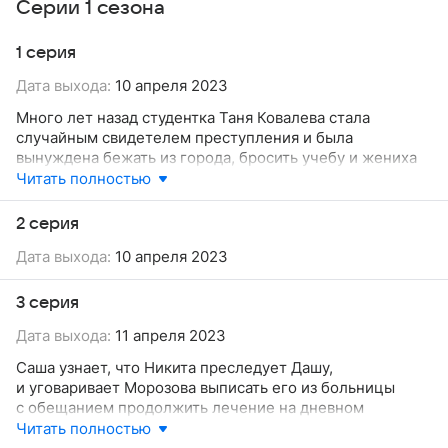
Серии 1 сезона
1 серия
Дата выхода:
10 апреля 2023
Много лет назад студентка Таня Ковалева стала
случайным свидетелем преступления и была
вынуждена бежать из города, бросить учебу и жениха
и прятаться в дальнем селе у тетки. Спустя годы Таня
Читать полностью
по-прежнему живет в том же селе, работает портнихой
в местном Доме быта с подругой Любой и в одиночку
2 серия
растит сына Сашу. Люба безответно влюблена
Дата выхода:
10 апреля 2023
в хозяина дома быта Армена. У Тани новый сосед —
участковый Иван Потапов, которого перевели
из области.
3 серия
Дата выхода:
11 апреля 2023
Саша узнает, что Никита преследует Дашу,
и уговаривает Морозова выписать его из больницы
с обещанием продолжить лечение на дневном
стационаре. Саша намерен отомстить Никите. Таня
Читать полностью
переживает за сына и обращается за помощью