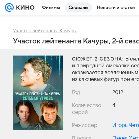
Фильмы
Сериалы
Новости и статьи
Участок лейтенанта Качуры
Участок лейтенанта Качуры, 2-й сезо
СЮЖЕТ 2 СЕЗОНА:
В сил
и природной смекалки сел
оказывается вовлеченным 
из ключевых фигур при ег
Год
2012
Количество
4
серий
Режиссер
Игорь Чет
В ролях
Павел Хар