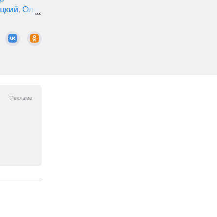
цкий
,
Олег