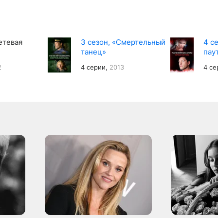
етевая
3 сезон, «Смертельный
4 с
танец»
пау
2
4 серии,
2013
4 се