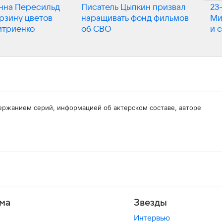
Анна Пересильд
Писатель Цыпкин призвал
23
орзину цветов
наращивать фонд фильмов
Ми
итриенко
об СВО
и 
одержанием серий, информацией об актерском составе, авторе
ма
Звезды
Интервью