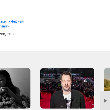
езон, «Черная
тина»
рии,
2017