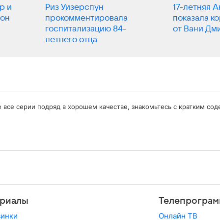
р и
Риз Уизерспун
17-летняя 
нон
прокомментировала
показала к
госпитализацию 84-
от Вани Дм
летнего отца
е все серии подряд в хорошем качестве, знакомьтесь с кратким с
риалы
Телепрограм
винки
Онлайн ТВ