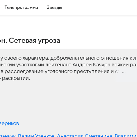
Телепрограмма
Звезды
н. Сетевая угроза
у своего характера, доброжелательного отношения к 
ьский участковый лейтенант Андрей Качура всякий ра
в расследование уголовного преступления и станови
о раскрытии.
Подр
вериков
ланчук
,
Вадим Утенков
,
Анастасия Сметанина
,
Владими