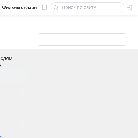
Фильмы онлайн
людям
з
тся одной
обнее
р