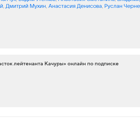
ий
,
Дмитрий Мухин
,
Анастасия Денисова
,
Руслан Черне
ргей Журавель
,
Сергей Власов
асток лейтенанта Качуры» онлайн по подписке