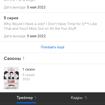
Дата выхода:
5 мая 2022
5 серия
Why Would I Have a Job? I Don't Have Time for S**t Like
That and You'll Miss Out on All the Fun Stuff
Дата выхода:
5 мая 2022
Показать еще
Сезоны
1
1 сезон
6 серий
2022
Трейлер
1
Кадры
5