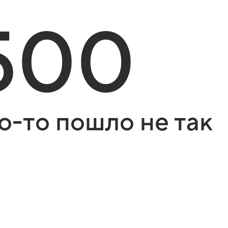
500
о-то пошло не так