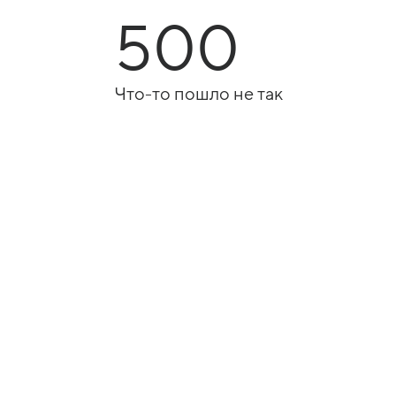
500
Что-то пошло не так