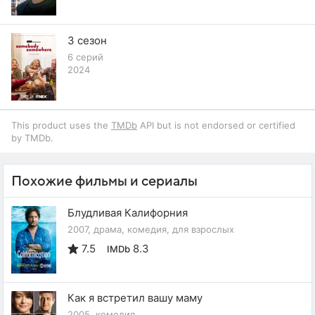
3 сезон
6 серий
2024
This product uses the
TMDb
API but is not endorsed or certified
by TMDb.
Похожие фильмы и сериалы
Блудливая Калифорния
2007, драма, комедия, для взрослых
7.5
8.3
IMDb
Как я встретил вашу маму
2005, комедия