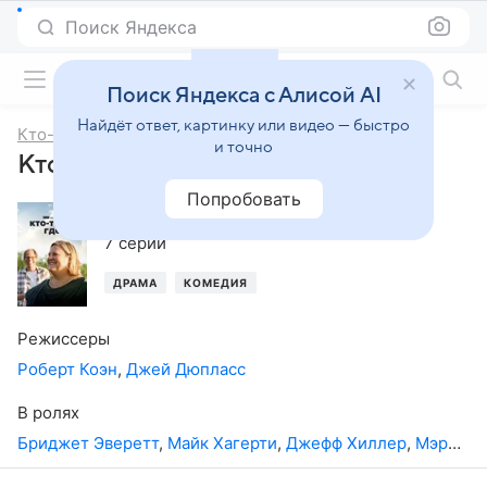
Поиск Яндекса
Фильмы онлайн
Поиск Яндекса с Алисой AI
Найдёт ответ, картинку или видео — быстро
Кто-то где-то
и точно
Кто-то где-то, 2-й сезон
Попробовать
2023
,
США
7 серий
ДРАМА
КОМЕДИЯ
Режиссеры
Роберт Коэн
,
Джей Дюпласс
В ролях
Бриджет Эверетт
,
Майк Хагерти
,
Джефф Хиллер
,
Мэри Катрин Гаррисон