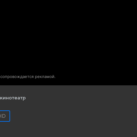
Телепрограмма
Звезды
о сопровождается рекламой.
кинотеатр
HD