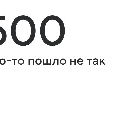
500
о-то пошло не так