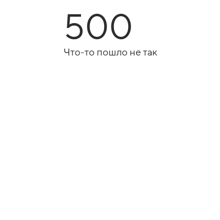
500
Что-то пошло не так