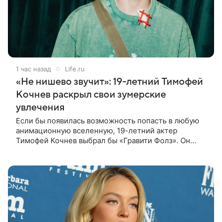
1 час назад
Life.ru
«Не нишево звучит»: 19-летний Тимофей
Кочнев раскрыл свои зумерские
увлечения
Если бы появилась возможность попасть в любую
анимационную вселенную, 19-летний актер
Тимофей Кочнев выбрал бы «Гравити Фолз». Он
признался в интервью kp.ru, что в такое
путешествие отправился бы вместе с