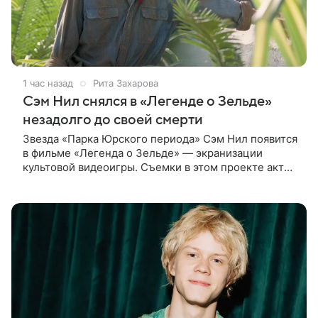
1 час назад
Рита Захарова
Сэм Нил снялся в «Легенде о Зельде»
незадолго до своей смерти
Звезда «Парка Юрского периода» Сэм Нил появится
в фильме «Легенда о Зельде» — экранизации
культовой видеоигры. Съемки в этом проекте актер
завершил незадолго до ухода из жизни, сообщает
Deadline. События фильма