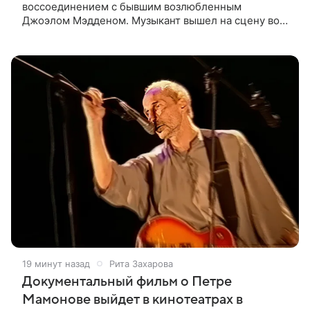
воссоединением с бывшим возлюбленным
Джоэлом Мэдденом. Музыкант вышел на сцену во
время концерта певицы в Нью-Йорке в рамках ее
мирового тура «The Lucky Me» — спустя
19 минут назад
Рита Захарова
Документальный фильм о Петре
Мамонове выйдет в кинотеатрах в