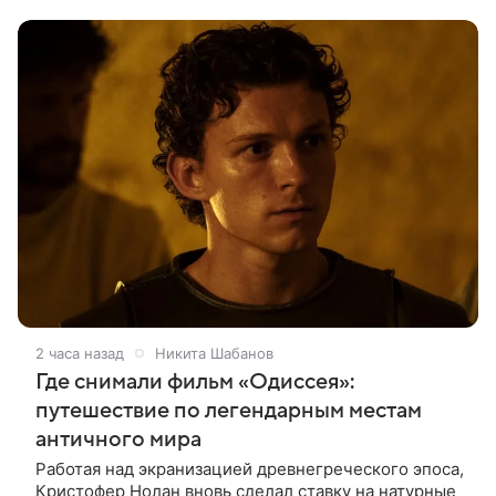
приговорил его к трем годам тюремного
2 часа назад
Никита Шабанов
Где снимали фильм «Одиссея»:
путешествие по легендарным местам
античного мира
Работая над экранизацией древнегреческого эпоса,
Кристофер Нолан вновь сделал ставку на натурные