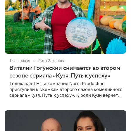
1 час назад
Рита Захарова
Виталий Гогунский снимается во втором
сезоне сериала «Кузя. Путь к успеху»
Телеканал ТНТ и компания Norm Production
приступили к съемкам второго сезона комедийного
сериала «Кузя. Путь к успеху». К роли Кузи вернется
Виталий Гогунский. Вместе с ним в новом сезоне
сыграют Денис Бузин,