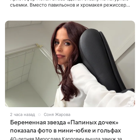
съемки. Вместо павильонов и хромакея режиссер
отправил съемочную группу в разные уголки
Европы и Северной Африки,
2 часа назад
Соня Жарова
Беременная звезда «Папиных дочек»
показала фото в мини-юбке и гольфах
40-летняя Мирослава Карпович вышла замуж за