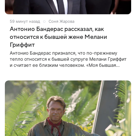
59 минут назад
Соня Жарова
Антонио Бандерас рассказал, как
относится к бывшей жене Мелани
Гриффит
Антонио Бандерас признался, что по-прежнему
тепло относится к бывшей супруге Мелани Гриффит
и считает ее близким человеком. «Моя бывшая
жена если и не мой лучший друг, то один из
лучших», — отметил актер. По