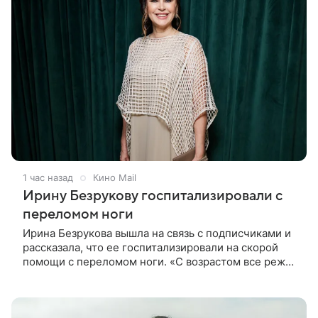
1 час назад
Кино Mail
Ирину Безрукову госпитализировали с
переломом ноги
Ирина Безрукова вышла на связь с подписчиками и
рассказала, что ее госпитализировали на скорой
помощи с переломом ноги. «С возрастом все реже
случается что-то впервые. Но у меня случилась
необычная “премьера”»,