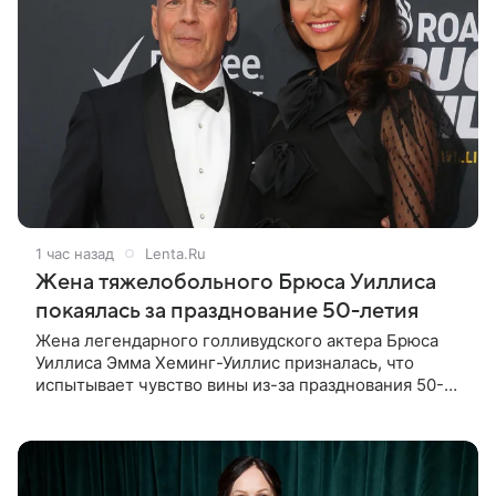
1 час назад
Lenta.Ru
Жена тяжелобольного Брюса Уиллиса
покаялась за празднование 50-летия
Жена легендарного голливудского актера Брюса
Уиллиса Эмма Хеминг-Уиллис призналась, что
испытывает чувство вины из-за празднования 50-
летия на фоне тяжелой болезни мужа. Об этом
пишет Daily Mail. Эмма заявила,