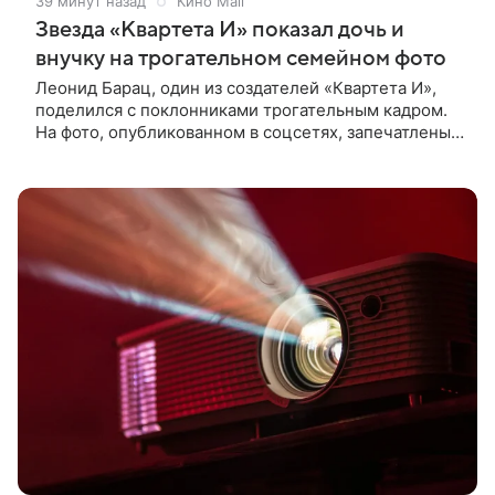
39 минут назад
Кино Mail
Звезда «Квартета И» показал дочь и
внучку на трогательном семейном фото
Леонид Барац, один из создателей «Квартета И»,
поделился с поклонниками трогательным кадром.
На фото, опубликованном в соцсетях, запечатлены
его дочь и внучка. Актер, известный по фильму «О
чем говорят