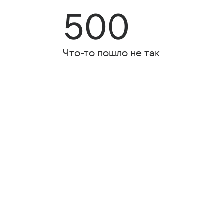
500
Что-то пошло не так